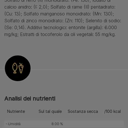
Solfato di ferro (II) monoidrato: (Fe: 130); Iodato di
calcio anidro: (I: 2,0); Solfato di rame (II) pentaidrato:
(Cu: 13); Solfato manganoso monoidrato: (Mn: 130);
Solfato di zinco monoidrato: (Zn: 110); Selenito di sodio:
(Se: 0,14). Additivi tecnologici: entonite (argilla): 6.000
mg/kg; Estratti di tocoferolo da oli vegetali: 55 mg/kg.
Analisi dei nutrienti
Nutriente
Sul tal quale
Sostanza secca
/100 kcal
- Umidità
8.00 %