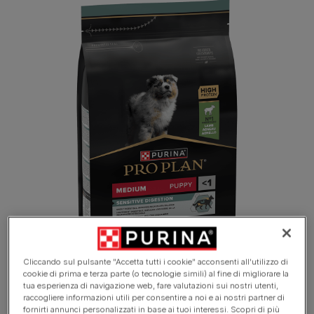
Cliccando sul pulsante "Accetta tutti i cookie" acconsenti all'utilizzo di
cookie di prima e terza parte (o tecnologie simili) al fine di migliorare la
tua esperienza di navigazione web, fare valutazioni sui nostri utenti,
raccogliere informazioni utili per consentire a noi e ai nostri partner di
fornirti annunci personalizzati in base ai tuoi interessi. Scopri di più