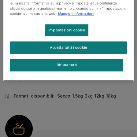
sulla nostra informativa sulla privacy e imposta le tue preferenze
cliccando qui o in qualsiasi momento cliccando sul link "Impostazioni
Scopri i vantaggi per Veterinari su
cookie" sul nostro sito web.
Maggiori informazioni
https://www.purinashop.it/vet
Impostazioni cookie
Acquista online
Accetta tutti i cookie
Condizioni
Rifiuta tutti
Mantenimento in salute
Digestione sensibile
Formati disponibili:
Secco
1.5kg
3kg
12kg
18kg