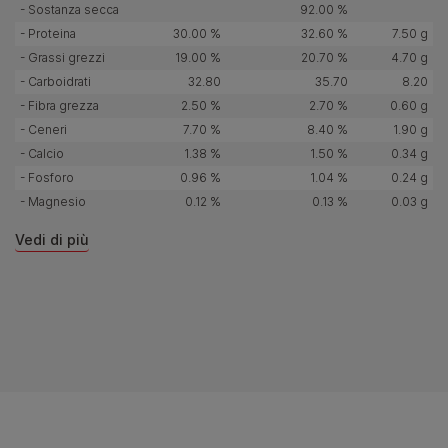
- Sostanza secca
92.00 %
- Proteina
30.00 %
32.60 %
7.50 g
- Grassi grezzi
19.00 %
20.70 %
4.70 g
- Carboidrati
32.80
35.70
8.20
- Fibra grezza
2.50 %
2.70 %
0.60 g
- Ceneri
7.70 %
8.40 %
1.90 g
- Calcio
1.38 %
1.50 %
0.34 g
- Fosforo
0.96 %
1.04 %
0.24 g
- Magnesio
0.12 %
0.13 %
0.03 g
Vedi di più