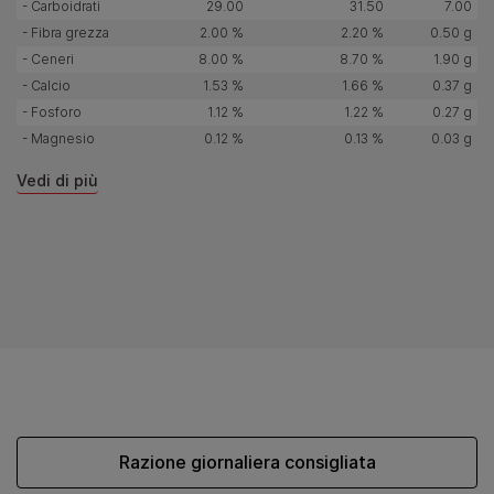
- Carboidrati
29.00
31.50
7.00
- Fibra grezza
2.00 %
2.20 %
0.50 g
- Ceneri
8.00 %
8.70 %
1.90 g
- Calcio
1.53 %
1.66 %
0.37 g
- Fosforo
1.12 %
1.22 %
0.27 g
- Magnesio
0.12 %
0.13 %
0.03 g
Vedi di più
Razione giornaliera consigliata