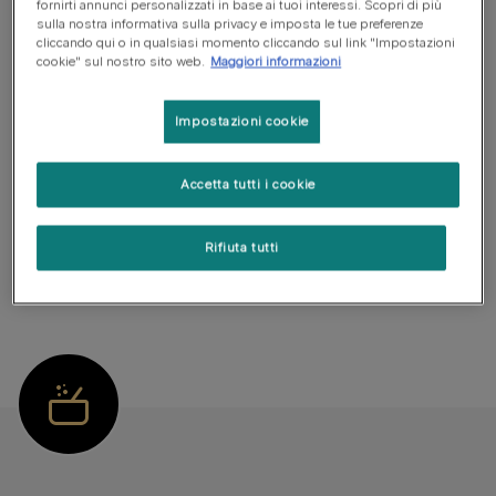
fornirti annunci personalizzati in base ai tuoi interessi. Scopri di più
https://www.purinashop.it/vet
sulla nostra informativa sulla privacy e imposta le tue preferenze
cliccando qui o in qualsiasi momento cliccando sul link "Impostazioni
cookie" sul nostro sito web.
Maggiori informazioni
Acquista online
Impostazioni cookie
Condizioni
Accetta tutti i cookie
Mantenimento in salute
Crescita
Rifiuta tutti
Formati disponibili:
Secco
3kg
7kg
18kg