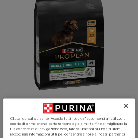
Cliccando sul pulsante "Accetta tutti i cookie" acconsenti all'utilizzo di
cookie di prima e terza parte (o tecnologie simili) al fine di migliorare la
tua esperienza di navigazione web, fare valutazioni sui nostri utenti,
Scopri i vantaggi per Veterinari su
raccogliere informazioni utili per consentire a noi e ai nostri partner di