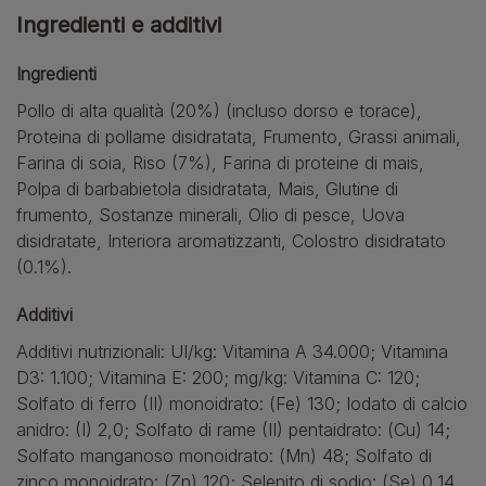
Ingredienti e additivi
Ingredienti
Pollo di alta qualità (20%) (incluso dorso e torace),
Proteina di pollame disidratata, Frumento, Grassi animali,
Farina di soia, Riso (7%), Farina di proteine di mais,
Polpa di barbabietola disidratata, Mais, Glutine di
frumento, Sostanze minerali, Olio di pesce, Uova
disidratate, Interiora aromatizzanti, Colostro disidratato
(0.1%).
Additivi
Additivi nutrizionali: UI/kg: Vitamina A
34.000; Vitamina
D3: 1.100; Vitamina E: 200; mg/kg: Vitamina C: 120;
Solfato di ferro (II) monoidrato: (Fe) 130; Iodato di calcio
anidro: (I) 2,0; Solfato di rame (II) pentaidrato: (Cu) 14;
Solfato manganoso monoidrato: (Mn)
48; Solfato di
zinco monoidrato: (Zn) 120; Selenito di sodio: (Se) 0,14.