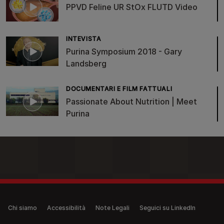
PPVD Feline UR StOx FLUTD Video
INTEVISTA
Purina Symposium 2018 - Gary
Landsberg
DOCUMENTARI E FILM FATTUALI
Passionate About Nutrition | Meet
Purina
Legal (anonymous)
Chi siamo
Accessibilità
Note Legali
Seguici su LinkedIn