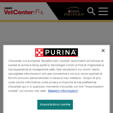
Salta al contenuto principale
David
Cliccando sul pulsante "Accetta tutti i cookie" acconsenti all'utilizzo di
cookie di prima e terza parte (o tecnologie simili) al fine di migliorare la
tua esperienza di navigazione web, fare valutazioni sui nostri utenti,
raccogliere informazioni utili per consentire a noi e ai nostri partner di
fornirti annunci personalizzati in base ai tuoi interessi. Scopri di più
sulla nostra informativa sulla privacy e imposta le tue preferenze
cliccando qui o in qualsiasi momento cliccando sul link "Impostazioni
cookie" sul nostro sito web.
Maggiori informazioni
Impostazioni cookie