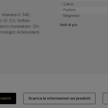
- Calcio
- Fosforo
 Vitamina E: 540;
- Magnesio
 (I): 2,5; Solfato
Vedi di più
zinco monoidrato: (Zn:
cnologici: Antiossidanti.
rodotti
Scarica le informazioni sui prodotti