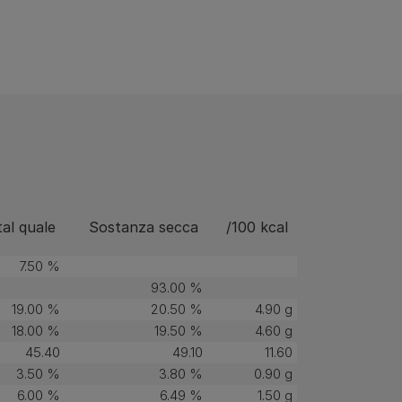
tal quale
Sostanza secca
/100 kcal
7.50 %
93.00 %
19.00 %
20.50 %
4.90 g
18.00 %
19.50 %
4.60 g
45.40
49.10
11.60
3.50 %
3.80 %
0.90 g
6.00 %
6.49 %
1.50 g