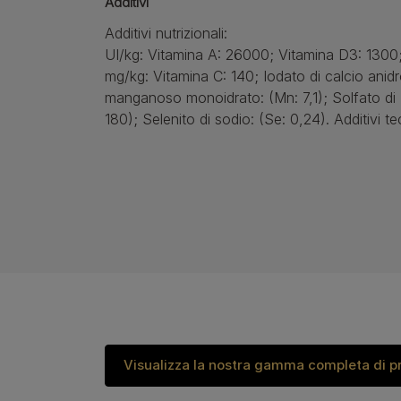
Additivi
Additivi nutrizionali:
UI/kg: Vitamina A: 26000; Vitamina D3: 1300;
mg/kg: Vitamina C: 140; Iodato di calcio anidro
manganoso monoidrato: (Mn: 7,1); Solfato di 
180); Selenito di sodio: (Se: 0,24). Additivi te
Visualizza la nostra gamma completa di p