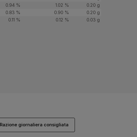
0.94 %
1.02 %
0.20 g
0.83 %
0.90 %
0.20 g
0.11 %
0.12 %
0.03 g
Razione giornaliera consigliata