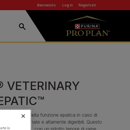
Header top
Log in
Registrati
Benvenuto
Ricerca
® VETERINARY
EPATIC™
er il supporto della funzione epatica in caso di
roteine selezionate e altamente digeribili. Questo
arte (o
rame nel fegato, con un ridotto tenore di rame.