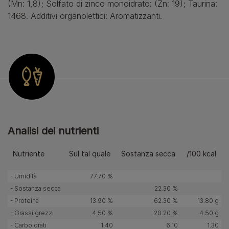
(Mn: 1,8); Solfato di zinco monoidrato: (Zn: 19); Taurina:
1468. Additivi organolettici: Aromatizzanti.
Analisi dei nutrienti
Nutriente
Sul tal quale
Sostanza secca
/100 kcal
- Umidità
77.70 %
- Sostanza secca
22.30 %
- Proteina
13.90 %
62.30 %
13.80 g
- Grassi grezzi
4.50 %
20.20 %
4.50 g
- Carboidrati
1.40
6.10
1.30