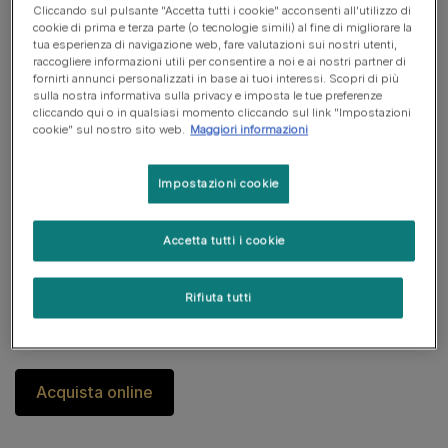
Cliccando sul pulsante "Accetta tutti i cookie" acconsenti all'utilizzo di
cookie di prima e terza parte (o tecnologie simili) al fine di migliorare la
tua esperienza di navigazione web, fare valutazioni sui nostri utenti,
raccogliere informazioni utili per consentire a noi e ai nostri partner di
fornirti annunci personalizzati in base ai tuoi interessi. Scopri di più
sulla nostra informativa sulla privacy e imposta le tue preferenze
Bassi livelli di carboidrati
cliccando qui o in qualsiasi momento cliccando sul link "Impostazioni
cookie" sul nostro sito web.
Maggiori informazioni
Controllo insulinico
Impostazioni cookie
Elevati livelli di vitamina E
Accetta tutti i cookie
Rifiuta tutti
Scopri i vantaggi per Veterinari su
https://www.purinashop.it/vet
Acquista online