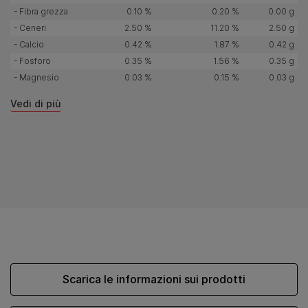
- Fibra grezza
0.10 %
0.20 %
0.00 g
- Ceneri
2.50 %
11.20 %
2.50 g
- Calcio
0.42 %
1.87 %
0.42 g
- Fosforo
0.35 %
1.56 %
0.35 g
- Magnesio
0.03 %
0.15 %
0.03 g
Vedi di più
Scarica le informazioni sui prodotti