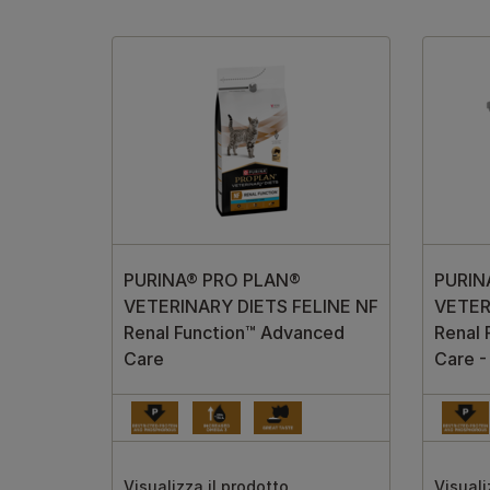
PURINA® PRO PLAN®
PURIN
VETERINARY DIETS FELINE NF
VETER
Renal Function™ Advanced
Renal 
Care
Care 
Visualizza il prodotto
Visuali